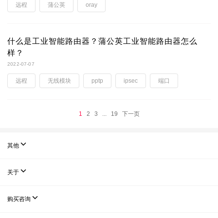
远程
蒲公英
oray
什么是工业智能路由器？蒲公英工业智能路由器怎么
样？
2022-07-07
远程
无线模块
pptp
ipsec
端口
1
2
3
...
19
下一页

其他

关于

购买咨询