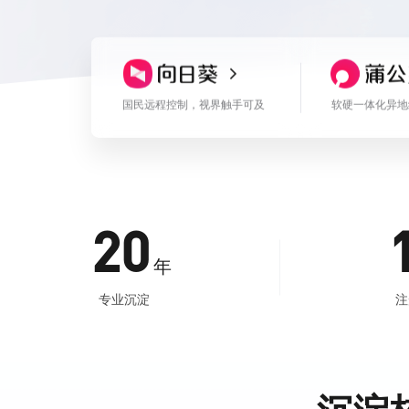
国民远程控制，视界触手可及
软硬一体化异地
20
年
专业沉淀
注