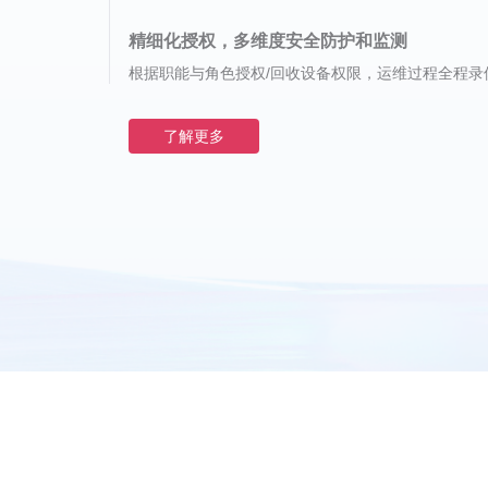
精细化管理，账号体系适应企业架构
整合不同类型视频监控、打通多点位数据
快速对接第三方账号，授权基于企业架构、员工角色
兼容不同网络环境、打通标准不一的监控设备，统一
精细化授权，多维度安全防护和监测
客服全渠道接入，优化企业技术支持流程
无需抵达现场，随时随地运维远程设备
根据职能与角色授权/回收设备权限，运维过程全程录
快速搭建自有IT客服中心，快速导入ITIL流程，可与第
轻松整合各类设备，实现云端运维、排查故障
多维度安全措施，确保企业信息安全
确保信息安全，保障数据传输
加密传输链路，远程事件日志全记录，满足等保三级
基于RSA/AES非对称加密传输，可搭配自定义网络
了解更多
了解更多
了解更多
了解更多
了解更多