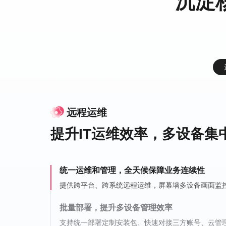
沉淀
远程运维
远程办公
技术支持
工业物联
视频监控
提升IT运维效率，多设备集
随时随地安全远程办公，助
高效解决客户问题，提高客
提供海量设备的接入与管理
异地多点位监控集中管理，
运转
通
统一运维和管理，全天候保障业务连续性
客户主导，全流程可视、可控
提供蜂窝网络连接能力，随时联网实现数据互
提供跨平台、跨系统远程运维，屏幕墙多设备画面监
技术支持工具免安装，客户同意才可远控，操作日志
4G/5G终端实现设备远程数据安全采集，统一整合至
软硬一体化方案，确保远程办公不中断
简化IT运维工作，无需亲临现场
高清、流畅的跨设备远程桌面，硬件方案解决远程宕
打造集中式管理平台，管理员可远程实时查看、管理
批量部署，提升多设备管理效率
提升技术支持效率，解决复杂场景难题
支持多种工业接口，不同类型设备轻松整合
支持统一部署定制安装包、快速对接三方账号、云管
支持一对多远程协助，提供AR指导，硬件方案实现无
远程连接串口设备、数控机床、PLC等，搭配SD-W