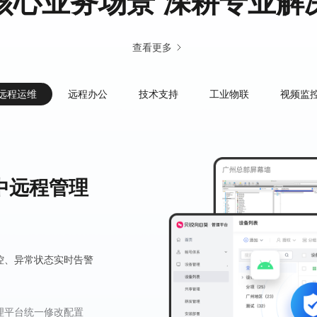
核心业务场景 深耕专业解
查看更多
远程运维
远程办公
技术支持
工业物联
视频监
中远程管理
力企业持续高效
户满意度
能力
视频数据安全互
通
控、异常状态实时告警
全记录
远程数据中心
机、死机重启难题
监控设备
理平台统一修改配置
网/弱网环境远程协助
AN组网服务实现数据互通