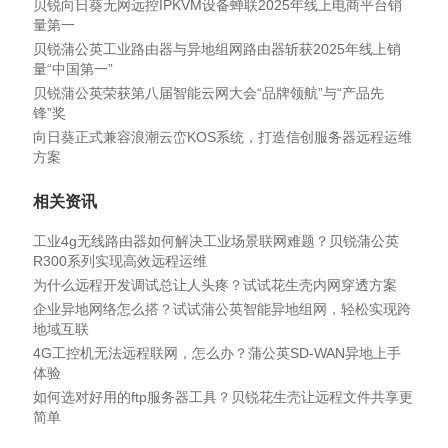
贝锐向日葵无网远控IPKVM设备蝉联2025年线上电商平台销
量第一
贝锐蒲公英工业路由器与异地组网路由器斩获2025年线上销
量“中国第一”
贝锐蒲公英荣获第八届智能云网大会“品牌领航”与“产品先
锋”奖
向日葵正式兼容浪潮云峦KOS系统，打造信创服务器远程运维
方案
相关资讯
工业4g无线路由器如何解决工业场景联网难题？贝锐蒲公英
R300系列实现高效远程运维
为什么远程开发调试总让人头疼？试试花生壳内网穿透方案
企业异地网络怎么搭？试试蒲公英智能异地组网，轻松实现跨
地域互联
4G工控机无法远程联网，怎么办？蒲公英SD-WAN异地上手
体验
如何选对好用的ftp服务器工具？贝锐花生壳让远程文件共享更
简单