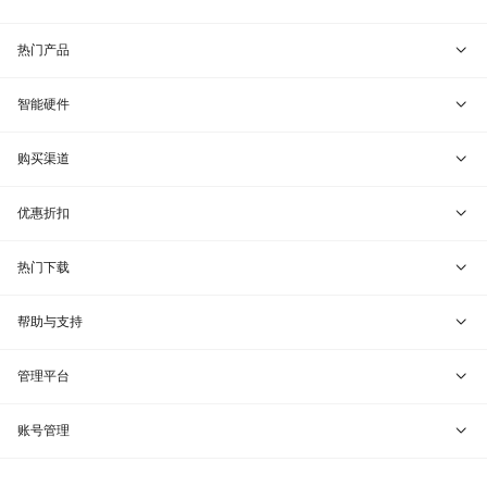
热门产品
贝锐向日葵 · 远程控制
智能硬件
贝锐蒲公英 · 异地组网
贝锐向日葵硬件
购买渠道
贝锐花生壳 · 动态域名
贝锐蒲公英硬件
天猫旗舰店
优惠折扣
贝锐洋葱头 · 协作无间
贝锐花生壳硬件
京东旗舰店
兑换码通道
热门下载
教育公益折扣
贝锐向日葵客户端
帮助与支持
贝锐蒲公英客户端
我要建议
管理平台
贝锐花生壳客户端
我要投诉
贝锐向日葵管理
账号管理
贝锐洋葱头浏览器
联系客服
贝锐蒲公英管理
实名认证