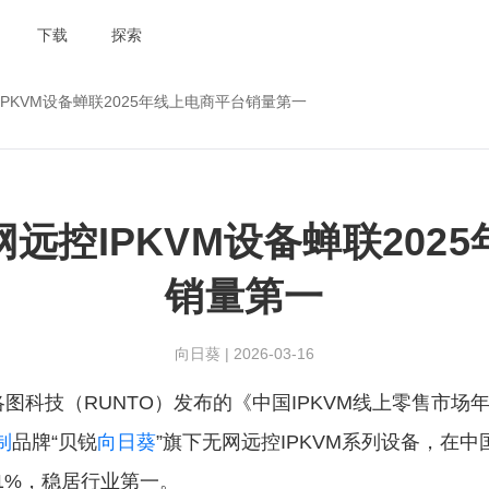
下载
探索
PKVM设备蝉联2025年线上电商平台销量第一
远控IPKVM设备蝉联202
销量第一
向日葵
|
2026-03-16
科技（RUNTO）发布的《中国IPKVM线上零售市场年
制
品牌“贝锐
向日葵
”旗下无网远控IPKVM系列设备，在
1%，稳居行业第一。