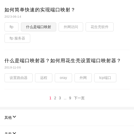
如何简单快速的实现端口映射？
2023-06-14
ftp
什么是端口映射
外网访问
花生壳软件
ftp 服务器
什么是端口映射器？如何用花生壳设置端口映射器？
2019-11-06
设置路由器
远程
oray
外网
tcp端口
1
2
3
...
9
下一页

其他
