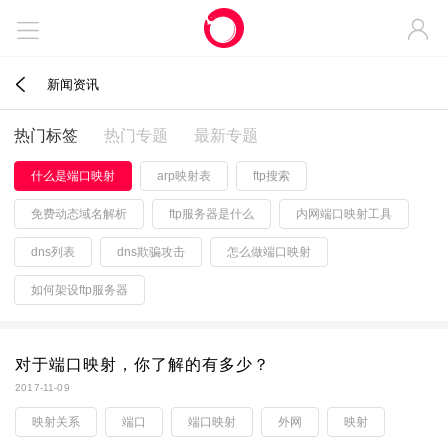



新闻资讯
热门标签
热门专题
最新专题
什么是端口映射
arp映射表
ftp搜索
免费动态域名解析
ftp服务器是什么
内网端口映射工具
dns列表
dns欺骗攻击
怎么做端口映射
如何架设ftp服务器
对于端口映射，你了解的有多少？
2017-11-09
映射关系
端口
端口映射
外网
映射