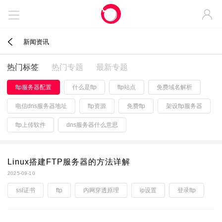



新闻资讯
热门标签
热门专题
最新专题
ftp服务器配置
什么是ftp
ftp站点
免费域名解析
电信dns服务器地址
ftp资源
免费ftp
架设ftp服务器
ftp上传软件
dns服务器什么意思
Linux搭建FTP服务器的方法详解
2025-09-10
ssl证书
ftp
内网穿透原理
ip设置
登录ftp