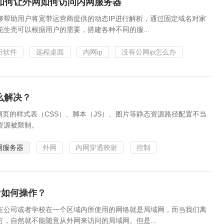
如何让外网如何访问内网服务器
够帮助用户将宽带运营商提供的动态IP进行解析，通过固定域名对家
生壳可以根据用户的需要，搭建各种不同的服...
析软件
远程桌面
内网ip
没有公网ip怎么办
么解决？
网页的样式表（CSS）、脚本（JS）、图片等静态资源路径配置不当
资源被限制。
网服务器
外网
内网穿透映射
控制
?如何操作？
在公司或者学校在一个区域内所使用的网络就是局域网，而当我们离
，自然就不能随意从外网来访问的局域网。但是...