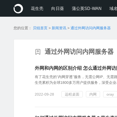
花生壳
向日葵
蒲公英SD-WAN
域
您的位置：
贝锐首页
>
新闻资讯
>
通过外网访问内网服务器
通过外网访问内网服务器
外网和内网的区别介绍 怎么通过外网访
有了花生壳的“内网穿透”服务，无需公网IP、无
生壳累积为全球1800多万用户提供服务，深受企业
2022-09-28
远程桌面
内网
oray