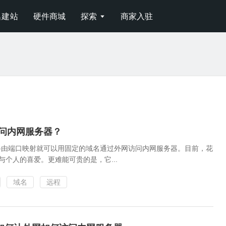
名建站
硬件商城
探索
商家入驻

问内网服务器？
需路由端口映射就可以用固定的域名通过外网访问内网服务器。目前，花
与个人的喜爱。更难能可贵的是，它...
域名
远程