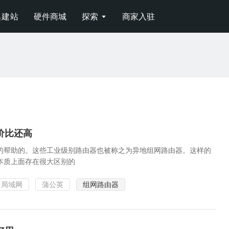
名建站
硬件商城
探索
商家入驻

价比还高
的帮助的。这些工业级别路由器也被称之为异地组网路由器。这样的
本质上面存在很大区别的
局域网
蒲公英
组网路由器