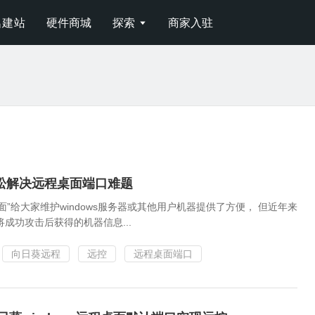
名建站
硬件商城
探索
商家入驻

松解决远程桌面端口难题
面”给大家维护windows服务器或其他用户机器提供了方便， 但近年来
成功攻击后获得的机器信息...
向日葵远程
远控
远程桌面端口