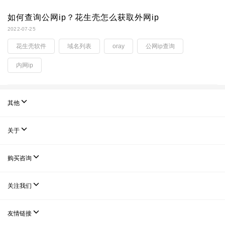
如何查询公网ip？花生壳怎么获取外网ip
2022-07-25
花生壳软件
域名列表
oray
公网ip查询
内网ip

其他

关于

购买咨询

关注我们

友情链接