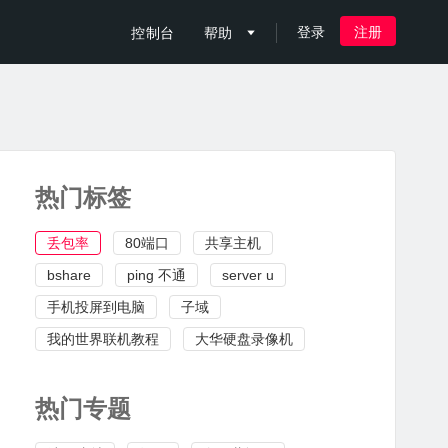
登录
注册
控制台
帮助

热门标签
丢包率
80端口
共享主机
bshare
ping 不通
server u
手机投屏到电脑
子域
我的世界联机教程
大华硬盘录像机
热门专题