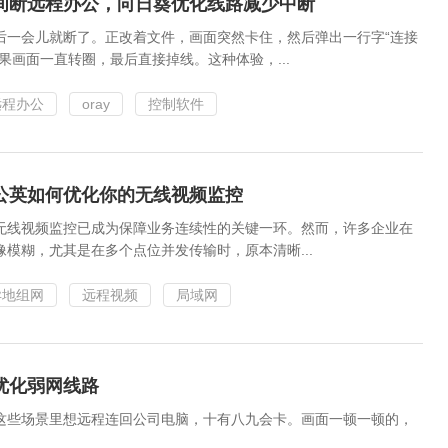
间断远程办公，向日葵优化线路减少中断
后一会儿就断了。正改着文件，画面突然卡住，然后弹出一行字“连接
果画面一直转圈，最后直接掉线。这种体验，...
远程办公
oray
控制软件
公英如何优化你的无线视频监控
无线视频监控已成为保障业务连续性的关键一环。然而，许多企业在
模糊，尤其是在多个点位并发传输时，原本清晰...
异地组网
远程视频
局域网
优化弱网线路
—这些场景里想远程连回公司电脑，十有八九会卡。画面一顿一顿的，