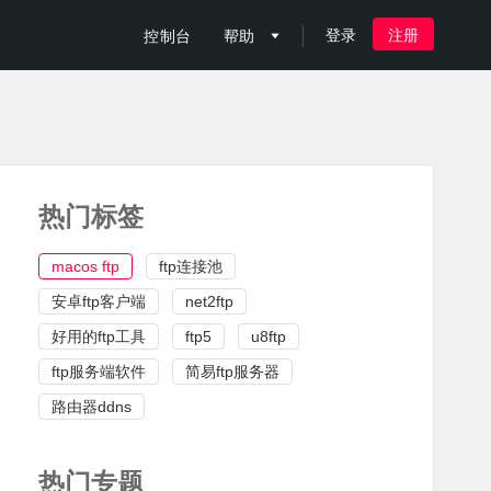
登录
注册
控制台
帮助

热门标签
macos ftp
ftp连接池
安卓ftp客户端
net2ftp
好用的ftp工具
ftp5
u8ftp
ftp服务端软件
简易ftp服务器
路由器ddns
热门专题